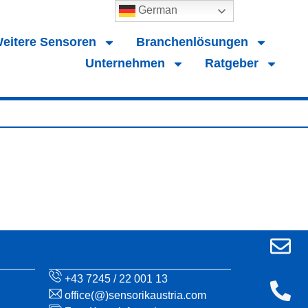
German
eitere Sensoren
Branchenlösungen
Unternehmen
Ratgeber
x
+43 7245 / 22 001 13
office(@)sensorikaustria.com