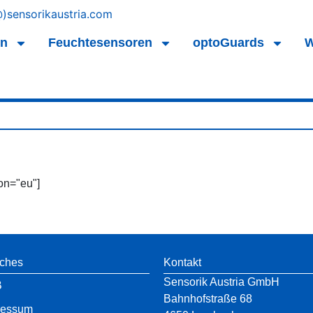
)sensorikaustria.com
en
Feuchtesensoren
optoGuards
W
on="eu"]
iches
Kontakt
Sensorik Austria GmbH
B
Bahnhofstraße 68
ressum