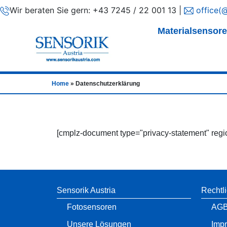
Wir beraten Sie gern: +43 7245 / 22 001 13 |
office(@
Materialsensor
Home
»
Datenschutzerklärung
[cmplz-document type="privacy-statement" regi
Sensorik Austria
Rechtl
Fotosensoren
AG
Unsere Lösungen
Imp